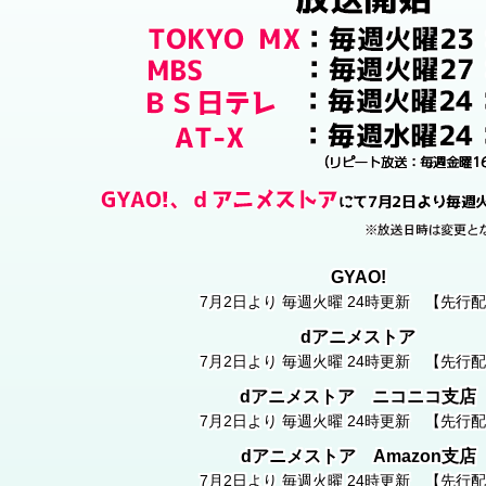
の!!「ほまれの水」配布会決定!!
アニメ「ソウナンですか？」コメント&集合写真が届きました
アニメ「ソウナンですか？」公式踊ってみたをRAB（リアル
アニメ「ソウナンですか？」OP＆EDテーマ同時予約購入キ
GYAO!
アニメ「ソウナンですか？」OPテーマの店舗購入特典が決定
7月2日より 毎週火曜 24時更新 【先行
dアニメストア
ｄアニメストアにて「ソウナンですか？」先行上映会ご招待キ
7月2日より 毎週火曜 24時更新 【先行
「ソウナンですか？」第１話WEB先行上映会実施決定！
dアニメストア ニコニコ支店
7月2日より 毎週火曜 24時更新 【先行
アニメ「ソウナンですか？」先行上映会の開催が決定致しまし
dアニメストア Amazon支店
7月2日より 毎週火曜 24時更新 【先行