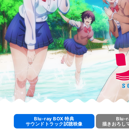
Blu-ray BOX 特典
Blu-
サウンドトラック試聴映像
描きおろし