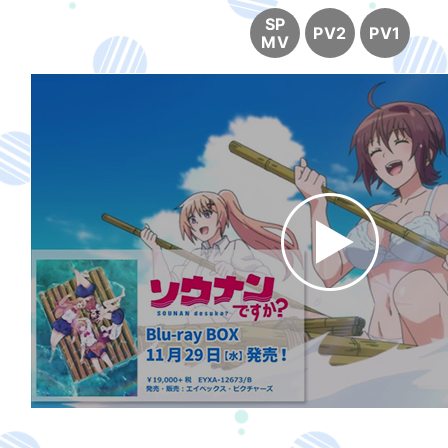
SP
PV2
PV1
MV