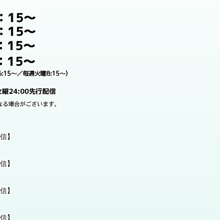
！
アキバボーイズ）が担当！
ャンペーン決定！
！
配信】
ャンペーン実施決定！
配信】
配信】
た！
配信】