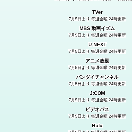
アニメ「ソウナンですか？」オープニングテーマは、あほむし（
TVer
和氣あず未）さんが歌う「ココハドコ」に決定！！
7月5日より 毎週金曜 24時更新
MBS 動画イズム
アニメ「ソウナンですか？」エンディングテーマは、安野希世
7月5日より 毎週金曜 24時更新
AnimeJapan2019」にて鬼島ほまれのレイヤー登場!!
U-NEXT
7月5日より 毎週金曜 24時更新
ソウナンですか？」公式サイト、公式Twitterがオープンし
アニメ放題
7月5日より 毎週金曜 24時更新
バンダイチャンネル
7月5日より 毎週金曜 24時更新
J:COM
7月5日より 毎週金曜 24時更新
ビデオパス
7月5日より 毎週金曜 24時更新
Hulu