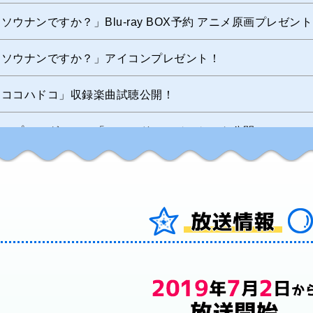
ソウナンですか？」Blu-ray BOX予約 アニメ原画プレゼ
「ソウナンですか？」アイコンプレゼント！
「ココハドコ」収録楽曲試聴公開！
オープニングテーマ「ココハドコ」ジャケット公開！
ソウナンですか？」Blu-ray BOXの発売が決定！店舗別
池袋マルイにて「ソウナンですか？」期間限定ショップがオー
あほむし日記 オープニングテーマ「ココハドコ」キャストイ
先行上映会オフィシャルレポート掲載!
アニメ「ソウナンですか？」OPテーマのリリース記念イベン