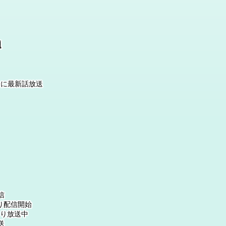
題
0分に最新話放送
信
り配信開始
より放送中
送